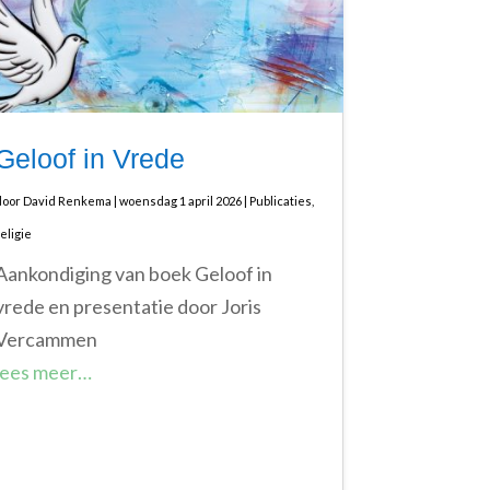
Geloof in Vrede
door
David Renkema
|
woensdag 1 april 2026
|
Publicaties
,
religie
Aankondiging van boek Geloof in
vrede en presentatie door Joris
Vercammen
lees meer…