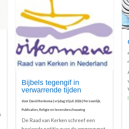
Bijbels tegengif in
verwarrende tijden
door
David Renkema
|
vrijdag 10 juli 2026
|
Persoonlijk
,
Publicaties
,
Religie en levensbeschouwing
s
De Raad van Kerken schreef een
boeiende notitie over de omgang met