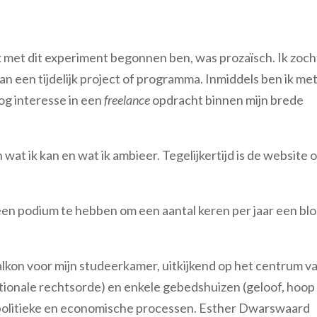
 met dit experiment begonnen ben, was prozaïsch. Ik zoch
an een tijdelijk project of programma. Inmiddels ben ik me
og interesse in een
freelance
opdracht binnen mijn brede
 wat ik kan en wat ik ambieer. Tegelijkertijd is de website 
een podium te hebben om een aantal keren per jaar een blo
lkon voor mijn studeerkamer, uitkijkend op het centrum v
tionale rechtsorde) en enkele gebedshuizen (geloof, hoop
ch politieke en economische processen. Esther Dwarswaard