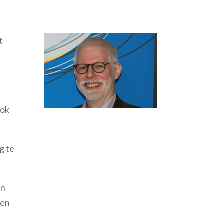
t
t
ook
g te
an
 en