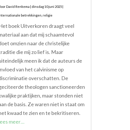
door
David Renkema
|
dinsdag 10 juni 2025
|
Internationale betrekkingen
,
religie
Het boek Uitverkoren draagt veel
materiaal aan dat mij schaamtevol
doet omzien naar de christelijke
traditie die mij zo lief is. Maar
uiteindelijk meen ik dat de auteurs de
invloed van het calvinisme op
discriminatie overschatten. De
geciteerde theologen sanctioneerden
kwalijke praktijken, maar stonden niet
aan de basis. Ze waren niet in staat om
het kwaad te zien en te bekritiseren.
lees meer…